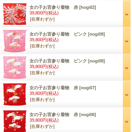
女の子お宮参り着物 赤
[hogi02]
39,800円
(税込)
[在庫わずか]
女の子お宮参り着物 ピンク
[nogi09]
39,800円
(税込)
[在庫わずか]
女の子お宮参り着物 ピンク
[nogi08]
39,800円
(税込)
[在庫わずか]
女の子お宮参り着物 赤
[nogi07]
39,800円
(税込)
[在庫わずか]
女の子お宮参り着物 赤
[nogi06]
39,800円
(税込)
[在庫わずか]