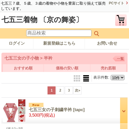
七五三７歳、５歳、３歳の着物や小物を豊富に取り揃えて販売
PCサイト
しています。
七五三着物 〔京の舞姿〕
ログイン
新規登録はこちら
お問い合せ
七五三女の子小物 > 半衿
一覧
おすすめ順
価格の安い順
売れ筋順
表示件数
:
1
2
3
次
»
七五三女の子刺繍半衿
[tapc]
3,500円
(税込)