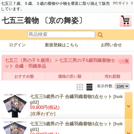
七五三７歳、５歳、３歳の着物や小物を豊富に取り揃えて販売
PCサイト
しています。
七五三着物 〔京の舞姿〕
ログイン
新規登録はこちら
お問い合せ
七五三（男の子５歳用） > 七五三男の子5歳羽織着物セ
一覧
ット 合繊・羽織単品
おすすめ順
価格の安い順
売れ筋順
表示件数
:
七五三5歳男の子 合繊羽織着物3点セット
[hok
g02]
59,800円
(税込)
[在庫わずか]
七五三5歳男の子 合繊羽織着物3点セット
[hok
g01]