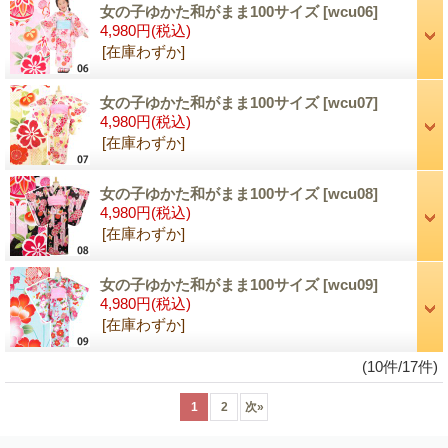
女の子ゆかた和がまま100サイズ
[wcu06]
4,980円
(税込)
[在庫わずか]
女の子ゆかた和がまま100サイズ
[wcu07]
4,980円
(税込)
[在庫わずか]
女の子ゆかた和がまま100サイズ
[wcu08]
4,980円
(税込)
[在庫わずか]
女の子ゆかた和がまま100サイズ
[wcu09]
4,980円
(税込)
[在庫わずか]
(10件/17件)
1
2
次
»