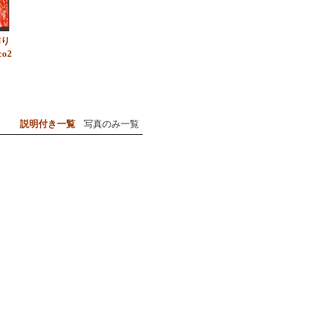
作り
co2
説明付き一覧
写真のみ一覧