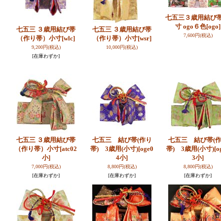
七五三３歳用結び帯
寸 ogo６色
[ogo]
七五三 ３歳用結び帯
七五三 ３歳用結び帯
7,600円
(税込)
（作り帯）小寸
[wlc]
（作り帯）小寸
[wsr]
9,200円
(税込)
10,000円
(税込)
[在庫わずか]
七五三 ３歳用結び帯
七五三 結び帯(作り
七五三 結び帯(
（作り帯）小寸
[atc02
帯) 3歳用(小寸)
[oge0
帯) 3歳用(小寸)
[o
小]
4小]
3小]
7,000円
(税込)
8,800円
(税込)
8,800円
(税込)
[在庫わずか]
[在庫わずか]
[在庫わずか]