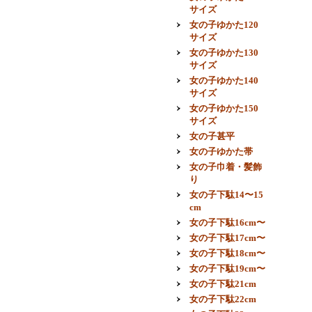
サイズ
女の子ゆかた120
サイズ
女の子ゆかた130
サイズ
女の子ゆかた140
サイズ
女の子ゆかた150
サイズ
女の子甚平
女の子ゆかた帯
女の子巾着・髪飾
り
女の子下駄14〜15
cm
女の子下駄16cm〜
女の子下駄17cm〜
女の子下駄18cm〜
女の子下駄19cm〜
女の子下駄21cm
女の子下駄22cm