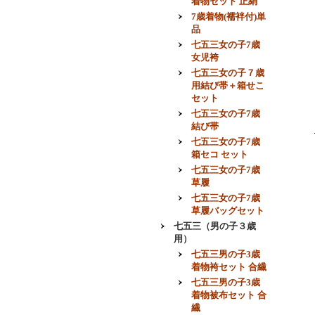
着物セット 正絹
7歳着物(襦袢付)単
品
七五三女の子7歳
女児袴
七五三女の子７歳
用結び帯＋箱せこ
セット
七五三女の子7歳
結び帯
七五三女の子7歳
箱セコ セット
七五三女の子7歳
草履
七五三女の子7歳
草履バッグセット
七五三（男の子３歳
用）
七五三男の子3歳
着物袴セット 合繊
七五三男の子3歳
着物被布セット 合
繊