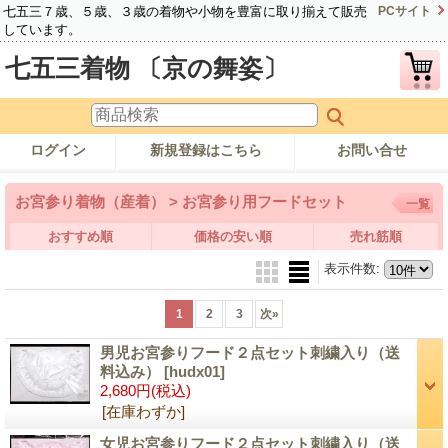
七五三７歳、５歳、３歳の着物や小物を豊富に取り揃えて販売
PCサイト
しています。
七五三着物 〔京の舞姿〕
ログイン
新規登録はこちら
お問い合せ
お宮参り着物（産着） > お宮参り用フードセット
一覧
おすすめ順
価格の安い順
売れ筋順
表示件数
:
1
2
3
次
»
男児お宮参りフード２点セット刺繍入り（送
料込み）
[hudx01]
2,680円
(税込)
[在庫わずか]
女児お宮参りフード２点セット刺繍入り（送