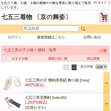
七五三７歳、５歳、３歳の着物や小物を豊富に取り揃えて販売
PCサイト
しています。
七五三着物 〔京の舞姿〕
ログイン
新規登録はこちら
お問い合せ
七五三男の子小物 > 懐剣・角帯
一覧
おすすめ順
価格の安い順
売れ筋順
表示件数
:
七五三男の子 懐剣用房紐 飾り紐
[fska]
480円
(税込)
七五三男児懐剣
[kakn05]
1,200円
(税込)
[在庫わずか]