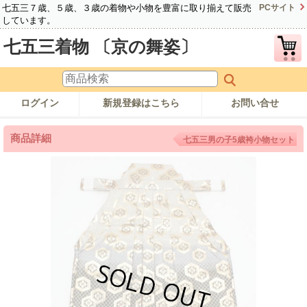
七五三７歳、５歳、３歳の着物や小物を豊富に取り揃えて販売
PCサイト
しています。
七五三着物 〔京の舞姿〕
ログイン
新規登録はこちら
お問い合せ
商品詳細
七五三男の子5歳袴小物セット