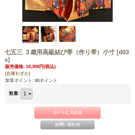
七五三 ３歳用高級結び帯（作り帯）小寸
[d03
s]
販売価格
:
10,300円
(税込)
[在庫わずか]
加算ポイント: 88ポイント
数量
: