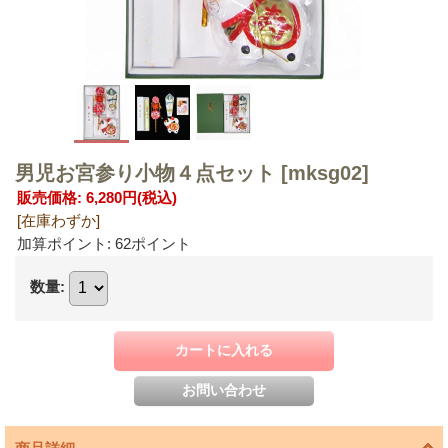
男児お宮参り小物４点セット
[mksg02]
販売価格
:
6,280円
(税込)
[在庫わずか]
加算ポイント: 62ポイント
数量
: