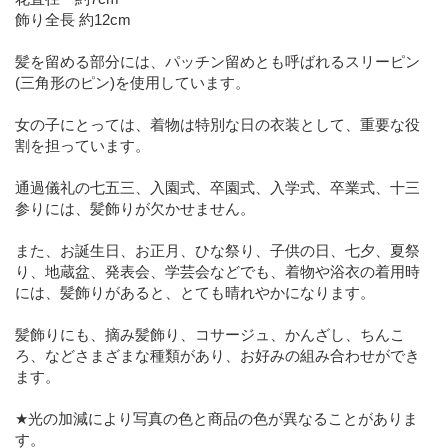
飾り全長 約12cm
髪を留める部分には、パッチン留めとも呼ばれるスリーピン
(三角形のピン)を使用しています。
女の子にとっては、着物は特別な日の衣装として、重要な役
割を担っています。
通過儀礼の七五三、入園式、卒園式、入学式、卒業式、十三
参りには、髪飾りが欠かせません。
また、お誕生日、お正月、ひな祭り、子供の日、七夕、夏祭
り、地蔵盆、発表会、学芸会などでも、着物や浴衣の着用時
には、髪飾りがあると、とても晴れやかになります。
髪飾りにも、摘み髪飾り、コサージュ、かんざし、ちんこ
ろ、などさまざまな種類があり、お好みの組み合わせができ
ます。
★光の加減により写真の色と商品の色が異なることがありま
す。