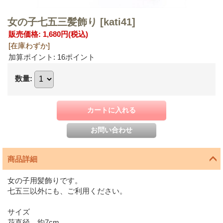
女の子七五三髪飾り
[kati41]
販売価格
:
1,680円
(税込)
[在庫わずか]
加算ポイント: 16ポイント
数量
:
商品詳細
女の子用髪飾りです。
七五三以外にも、ご利用ください。
サイズ
花直径 約7cm