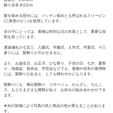
飾り全長 約12cm
髪を留める部分には、パッチン留めとも呼ばれるスリーピン
(三角形のピン)を使用しています。
女の子にとっては、着物は特別な日の衣装として、重要な役
割を担っています。
通過儀礼の七五三、入園式、卒園式、入学式、卒業式、十三
参りには、髪飾りが欠かせません。
また、お誕生日、お正月、ひな祭り、子供の日、七夕、夏祭
り、地蔵盆、発表会、学芸会などでも、着物や浴衣の着用時
には、髪飾りがあると、とても晴れやかになります。
髪飾りにも、摘み髪飾り、コサージュ、かんざし、ちんこ
ろ、などさまざまな種類があり、お好みの組み合わせができ
ます。
★光の加減により写真の色と商品の色が異なることがありま
す。