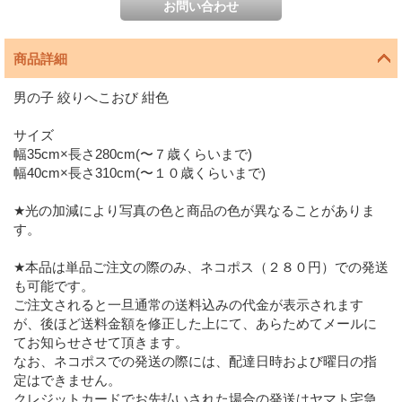
商品詳細
男の子 絞りへこおび 紺色
サイズ
幅35cm×長さ280cm(〜７歳くらいまで)
幅40cm×長さ310cm(〜１０歳くらいまで)
★光の加減により写真の色と商品の色が異なることがありま
す。
★本品は単品ご注文の際のみ、ネコポス（２８０円）での発送
も可能です。
ご注文されると一旦通常の送料込みの代金が表示されます
が、後ほど送料金額を修正した上にて、あらためてメールに
てお知らせさせて頂きます。
なお、ネコポスでの発送の際には、配達日時および曜日の指
定はできません。
クレジットカードでお先払いされた場合の発送はヤマト宅急