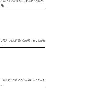
 ★光の加減により写真の色と商品の色が異な
０円）…
減により写真の色と商品の色が異なることがあ
ショ…
減により写真の色と商品の色が異なることがあ
ショ…