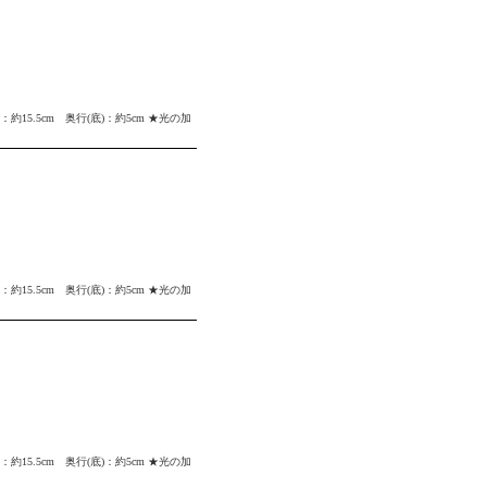
15.5cm 奥行(底)：約5cm ★光の加
15.5cm 奥行(底)：約5cm ★光の加
15.5cm 奥行(底)：約5cm ★光の加