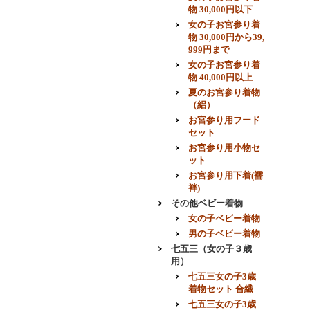
物 30,000円以下
女の子お宮参り着
物 30,000円から39,
999円まで
女の子お宮参り着
物 40,000円以上
夏のお宮参り着物
（絽）
お宮参り用フード
セット
お宮参り用小物セ
ット
お宮参り用下着(襦
袢)
その他ベビー着物
女の子ベビー着物
男の子ベビー着物
七五三（女の子３歳
用）
七五三女の子3歳
着物セット 合繊
七五三女の子3歳