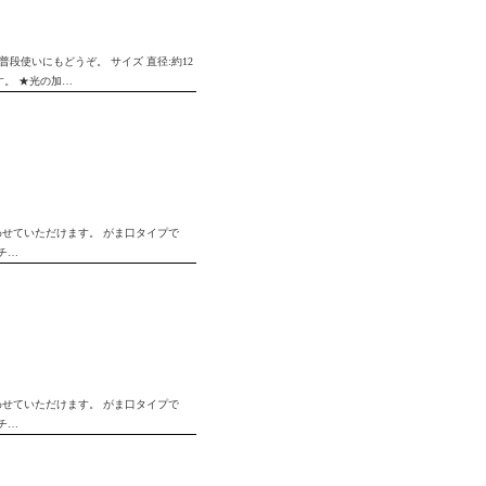
使いにもどうぞ。 サイズ 直径:約12
す。 ★光の加…
せていただけます。 がま口タイプで
マチ…
せていただけます。 がま口タイプで
マチ…