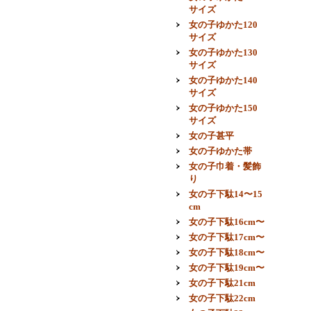
サイズ
女の子ゆかた120
サイズ
女の子ゆかた130
サイズ
女の子ゆかた140
サイズ
女の子ゆかた150
サイズ
女の子甚平
女の子ゆかた帯
女の子巾着・髪飾
り
女の子下駄14〜15
cm
女の子下駄16cm〜
女の子下駄17cm〜
女の子下駄18cm〜
女の子下駄19cm〜
女の子下駄21cm
女の子下駄22cm