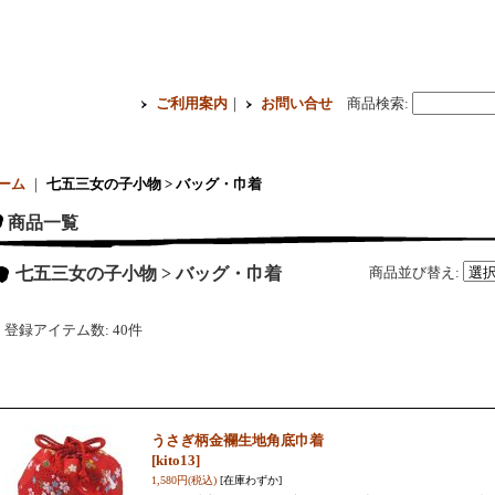
ご利用案内
｜
お問い合せ
商品検索
:
ーム
｜
七五三女の子小物 > バッグ・巾着
商品一覧
七五三女の子小物 > バッグ・巾着
商品並び替え
:
登録アイテム数
:
40件
うさぎ柄金襴生地角底巾着
[kito13]
1,580円
(税込)
[在庫わずか]