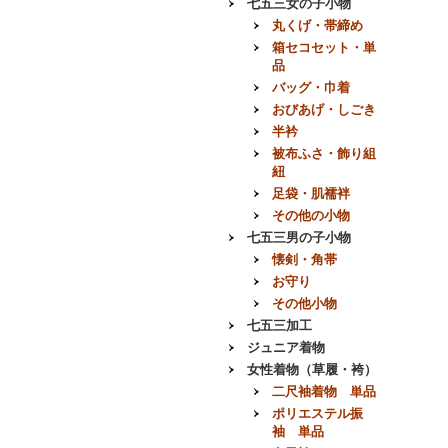
七五三女の子小物
丸くげ・帯締め
箱セコセット・単
品
バッグ・巾着
おびあげ・しごき
半衿
被布ふさ・飾り組
紐
足袋・肌襦袢
その他の小物
七五三男の子小物
懐剣・角帯
お守り
その他小物
七五三加工
ジュニア着物
女性着物（草履・袴）
二尺袖着物 単品
ポリエステル振
袖 単品