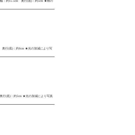
約15.5cm 奥行(底)：約5cm ★柄の
m 奥行(底)：約6cm ★光の加減により写
奥行(底)：約5cm ★光の加減により写真