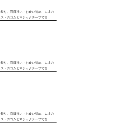
雛祭り、百日祝い・お食い初め、１才の
エストのゴムとマジックテープで留…
雛祭り、百日祝い・お食い初め、１才の
エストのゴムとマジックテープで留…
雛祭り、百日祝い・お食い初め、１才の
エストのゴムとマジックテープで留…