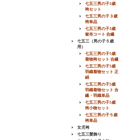
七五三男の子3歳
袴セット
七五三男の子３歳
袴単品
七五三男の子3歳
被布コート 合繊
七五三（男の子５歳
用）
七五三男の子5歳
着物袴セット 合繊
七五三男の子5歳
羽織着物セット 正
絹
七五三男の子5歳
羽織着物セット 合
繊・羽織単品
七五三男の子5歳
袴小物セット
七五三男の子５歳
袴単品
女児袴
七五三髪飾り