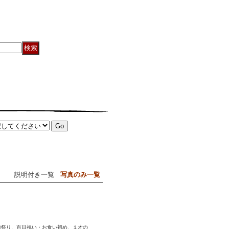
説明付き一覧
写真のみ一覧
雛祭り、百日祝い・お食い初め、１才の