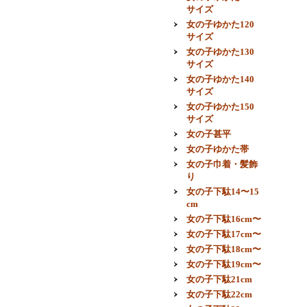
サイズ
女の子ゆかた120
サイズ
女の子ゆかた130
サイズ
女の子ゆかた140
サイズ
女の子ゆかた150
サイズ
女の子甚平
女の子ゆかた帯
女の子巾着・髪飾
り
女の子下駄14〜15
cm
女の子下駄16cm〜
女の子下駄17cm〜
女の子下駄18cm〜
女の子下駄19cm〜
女の子下駄21cm
女の子下駄22cm