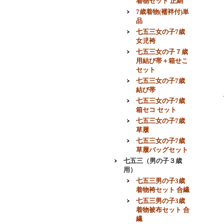
着物セット 正絹
7歳着物(襦袢付)単
品
七五三女の子7歳
女児袴
七五三女の子７歳
用結び帯＋箱せこ
セット
七五三女の子7歳
結び帯
七五三女の子7歳
箱セコ セット
七五三女の子7歳
草履
七五三女の子7歳
草履バッグセット
七五三（男の子３歳
用）
七五三男の子3歳
着物袴セット 合繊
七五三男の子3歳
着物被布セット 合
繊