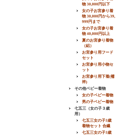
物 30,000円以下
女の子お宮参り着
物 30,000円から39,
999円まで
女の子お宮参り着
物 40,000円以上
夏のお宮参り着物
（絽）
お宮参り用フード
セット
お宮参り用小物セ
ット
お宮参り用下着(襦
袢)
その他ベビー着物
女の子ベビー着物
男の子ベビー着物
七五三（女の子３歳
用）
七五三女の子3歳
着物セット 合繊
七五三女の子3歳