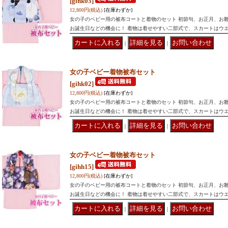
[gihk03]
12,800円
(税込)
[在庫わずか]
女の子のベビー用の被布コートと着物のセット 初節句、お正月、お
お誕生日などの機会に！ 着物は着せやすい二部式で、スカートはウ
｜
｜
女の子ベビー着物被布セット
[gihk02]
12,800円
(税込)
[在庫わずか]
女の子のベビー用の被布コートと着物のセット 初節句、お正月、お
お誕生日などの機会に！ 着物は着せやすい二部式で、スカートはウ
｜
｜
女の子ベビー着物被布セット
[gihh15]
12,800円
(税込)
[在庫わずか]
女の子のベビー用の被布コートと着物のセット 初節句、お正月、お
お誕生日などの機会に！ 着物は着せやすい二部式で、スカートはウ
｜
｜