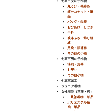
七五三女の子小物
丸くげ・帯締め
箱セコセット・単
品
バッグ・巾着
おびあげ・しごき
半衿
被布ふさ・飾り組
紐
足袋・肌襦袢
その他の小物
七五三男の子小物
懐剣・角帯
お守り
その他小物
七五三加工
ジュニア着物
女性着物（草履・袴）
二尺袖着物 単品
ポリエステル振
袖 単品