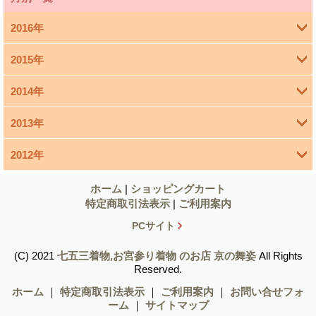
2016年
2015年
4月 (1)
2014年
3月 (1)
2013年
11月 (4)
1月 (1)
2012年
12月 (1)
10月 (5)
12月 (6)
11月 (1)
ホーム
|
ショッピングカート
9月 (4)
特定商取引法表示
|
ご利用案内
11月 (9)
10月 (3)
8月 (2)
PCサイト
10月 (7)
9月 (2)
7月 (4)
(C) 2021
七五三着物,お宮参り着物 のお店 京の舞姿
All Rights
Reserved.
9月 (6)
8月 (2)
6月 (5)
ホーム
｜
特定商取引法表示
｜
ご利用案内
｜
お問い合せフォ
ーム
｜
サイトマップ