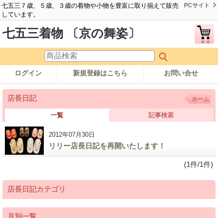
七五三７歳、５歳、３歳の着物や小物を豊富に取り揃えて販売
PCサイト
しています。
七五三着物 〔京の舞姿〕
ログイン
新規登録はこちら
お問い合せ
店長日記
ホーム
一覧
記事検索
2012年07月30日
リリー店長日記を再開いたします！
(1件/1件)
店長日記カテゴリ
月別一覧