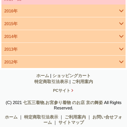
2016年
2015年
4月 (1)
2014年
3月 (1)
2013年
11月 (4)
1月 (1)
2012年
12月 (1)
10月 (5)
12月 (6)
11月 (1)
ホーム
|
ショッピングカート
9月 (4)
特定商取引法表示
|
ご利用案内
11月 (9)
10月 (3)
8月 (2)
PCサイト
10月 (7)
9月 (2)
7月 (4)
(C) 2021
七五三着物,お宮参り着物 のお店 京の舞姿
All Rights
Reserved.
9月 (6)
8月 (2)
6月 (5)
ホーム
｜
特定商取引法表示
｜
ご利用案内
｜
お問い合せフォ
ーム
｜
サイトマップ