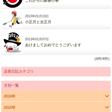
これからの新春行事
2013年01月10日
小正月と女正月
2013年01月07日
あけましておめでとうございます
(4件/4件)
店長日記カテゴリ
月別一覧
2016年
2015年
4月 (1)