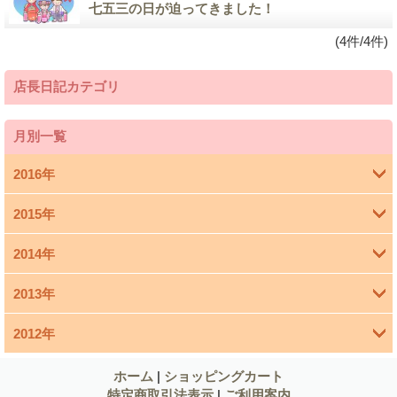
七五三の日が迫ってきました！
(4件/4件)
店長日記カテゴリ
月別一覧
2016年
2015年
4月 (1)
2014年
3月 (1)
2013年
11月 (4)
1月 (1)
2012年
12月 (1)
10月 (5)
12月 (6)
11月 (1)
ホーム
|
ショッピングカート
9月 (4)
特定商取引法表示
|
ご利用案内