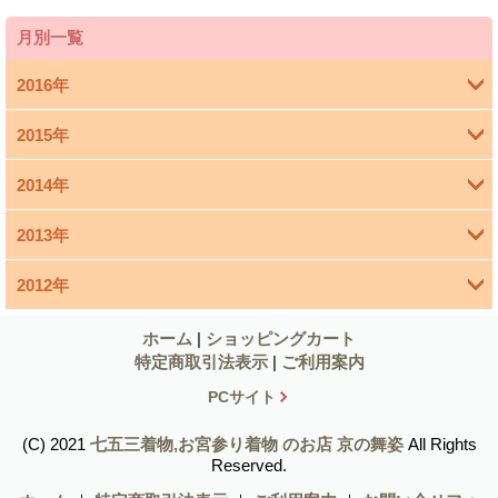
月別一覧
2016年
2015年
4月 (1)
2014年
3月 (1)
2013年
11月 (4)
1月 (1)
2012年
12月 (1)
10月 (5)
12月 (6)
11月 (1)
ホーム
|
ショッピングカート
9月 (4)
特定商取引法表示
|
ご利用案内
11月 (9)
10月 (3)
8月 (2)
PCサイト
10月 (7)
9月 (2)
7月 (4)
(C) 2021
七五三着物,お宮参り着物 のお店 京の舞姿
All Rights
Reserved.
9月 (6)
8月 (2)
6月 (5)