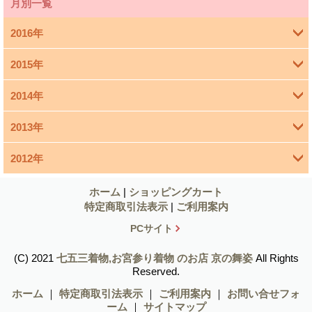
月別一覧
2016年
2015年
4月 (1)
2014年
3月 (1)
2013年
11月 (4)
1月 (1)
2012年
12月 (1)
10月 (5)
12月 (6)
11月 (1)
ホーム
|
ショッピングカート
9月 (4)
特定商取引法表示
|
ご利用案内
11月 (9)
10月 (3)
8月 (2)
PCサイト
10月 (7)
9月 (2)
7月 (4)
(C) 2021
七五三着物,お宮参り着物 のお店 京の舞姿
All Rights
Reserved.
9月 (6)
8月 (2)
6月 (5)
ホーム
｜
特定商取引法表示
｜
ご利用案内
｜
お問い合せフォ
ーム
｜
サイトマップ