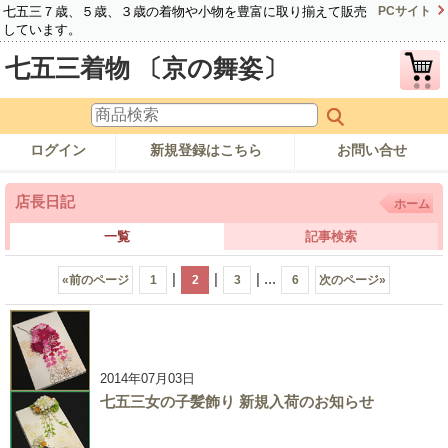
七五三７歳、５歳、３歳の着物や小物を豊富に取り揃えて販売
PCサイト
しています。
七五三着物 〔京の舞姿〕
ログイン
新規登録はこちら
お問い合せ
店長日記
ホーム
一覧
記事検索
|
|
|
...
«
前のページ
1
2
3
6
次のページ
»
2014年07月03日
七五三女の子髪飾り 新規入荷のお知らせ