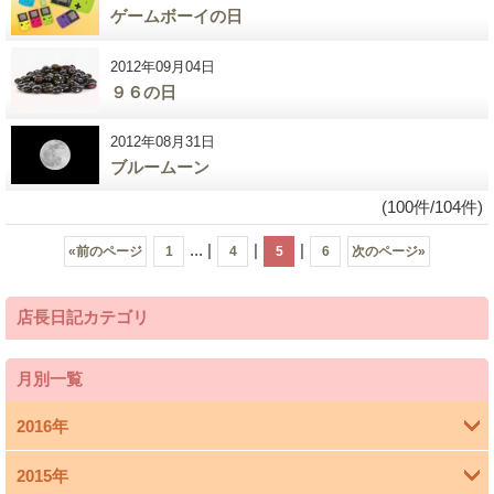
ゲームボーイの日
2012年09月04日
９６の日
2012年08月31日
ブルームーン
(100件/104件)
...
|
|
|
«
前のページ
1
4
5
6
次のページ
»
店長日記カテゴリ
月別一覧
2016年
2015年
4月 (1)