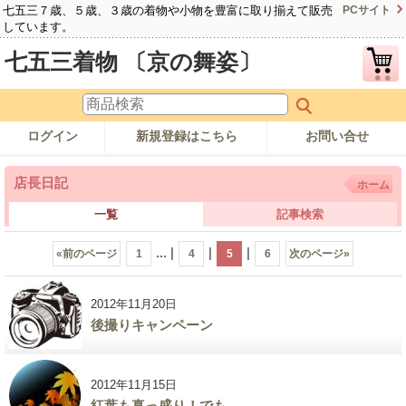
七五三７歳、５歳、３歳の着物や小物を豊富に取り揃えて販売
PCサイト
しています。
七五三着物 〔京の舞姿〕
ログイン
新規登録はこちら
お問い合せ
店長日記
ホーム
一覧
記事検索
...
|
|
|
«
前のページ
1
4
5
6
次のページ
»
2012年11月20日
後撮りキャンペーン
2012年11月15日
紅葉も真っ盛り！でも…